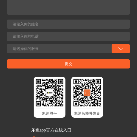
凯迪股份
凯迪智能升降桌
乐鱼app官方在线入口