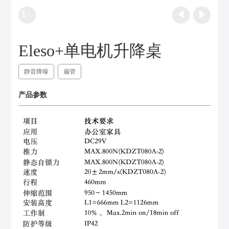
1
/
1
Eleso+单电机升降桌
静音降噪
扁管
产品参数