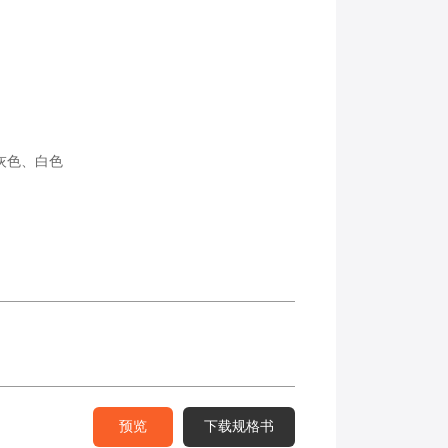
灰色、白色
预览
下载规格书