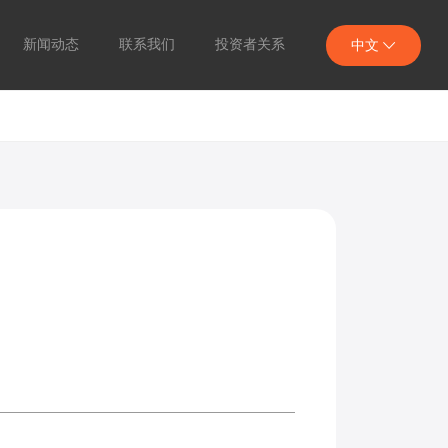
新闻动态
联系我们
投资者关系
中文