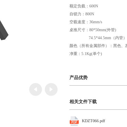
额定负载：600N
自锁力：800N
空载速度：36mm/s
桌推尺寸：80*50mm(外管)
74.5*44.5mm（内管）
颜色（所有金属部件）：黑色、
净重：5.1Kg(单个)
产品优势
相关文件下载
KDZT066.pdf